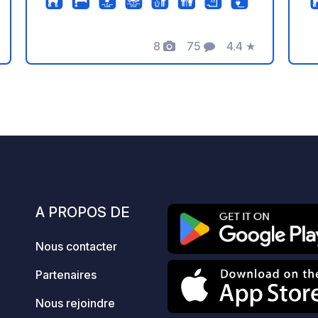
sur un petit étal. Le charmant village de
lo
Jadrija est à 10 minutes à pied le long
R
8
75
4.4
★
de la plage. En haute saison, vous y
im
s
Photos
Commentaires
Note
trouverez une pizzeria, une konoba
fo
(taverne traditionnelle), une supérette
qu
et des cafés de plage. Un lieu très
ca
calme, propice à la détente. En haute
ca
saison, Šibenik est accessible en ferry
ca
depuis Jadrija. Srima et Vodice sont
et
accessibles à pied ou à vélo par un
dalmate.
chemin de campagne. Un lieu de
p
villégiature exceptionnel, tout neuf et
et
A PROPOS DE
très paisible, avec un charme unique.
gr
bi
Nous contacter
route D
ét
Partenaires
cô
ex
Nous rejoindre