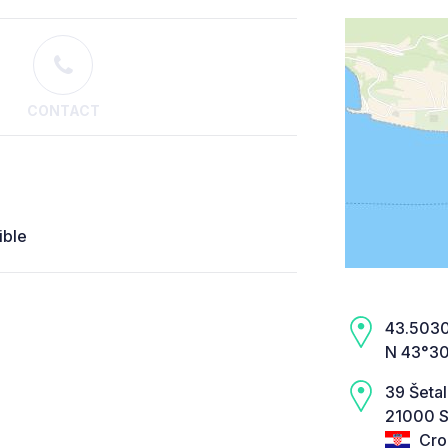
CONTACT
ible
43.5030,
N 43°30
39 Šetal
21000 Sp
Cro