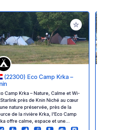
oris
Ajouter à vos favoris
(22300) Eco Camp Krka –
(20269
nin
Camp Lupis L
co Camp Krka – Nature, Calme et Wi-
camping appa
Starlink près de Knin Niché au cœur
depuis 1978.
une nature préservée, près de la
sommes vinta
urce de la rivière Krka, l'Eco Camp
confiance, a
ka offre calme, espace et une
pourrez gar
ritable expérience Robinson Crusoé,