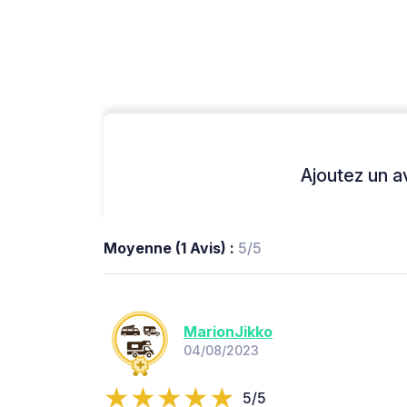
Ajoutez un avi
Moyenne (1 Avis) :
5/5
MarionJikko
04/08/2023
5/5