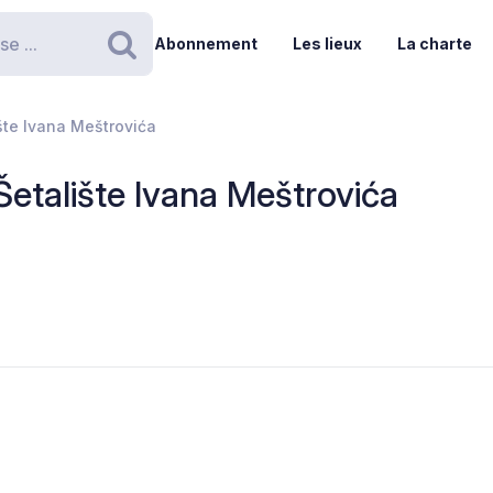
Abonnement
Les lieux
La charte
Rechercher
ište Ivana Meštrovića
 Šetalište Ivana Meštrovića