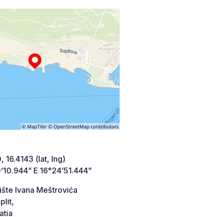
 16.4143 (lat, lng)
’10.944” E 16°24’51.444”
ište Ivana Meštrovića
lit,
atia