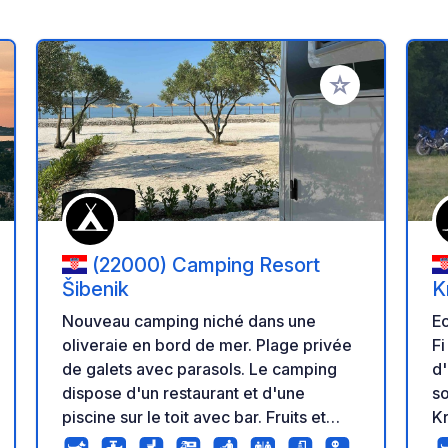
r à vos favoris
Ajouter à vos fav
(22000) Camping Resort
Šibenik
K
Nouveau camping niché dans une
E
oliveraie en bord de mer. Plage privée
Fi 
de galets avec parasols. Le camping
d'
dispose d'un restaurant et d'une
so
piscine sur le toit avec bar. Fruits et
Kr
légumes frais sont disponibles à l'achat
vé