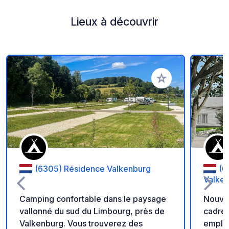
Lieux à découvrir
Ajouter à vos favori
(6305) Résidence Valkenburg
(6
Valke
Camping confortable dans le paysage
Nouve
vallonné du sud du Limbourg, près de
cadre 
Valkenburg. Vous trouverez des
emplac