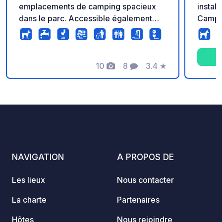
emplacements de camping spacieux
install
dans le parc. Accessible également
Camper
aux campeurs. Au parc de vacances,
emplac
vous pouvez utiliser les installations,
ville d
telles que la piscine extérieure
dynami
chauffée et le restaurant confortable.
10
8
3.4
★
d’emp
Photos
Commentaires
Note
magnif
et de 
vallon
point 
relaxa
région
NAVIGATION
A PROPOS DE
Les lieux
Nous contacter
La charte
Partenaires
Hôtes
Nous rejoindre