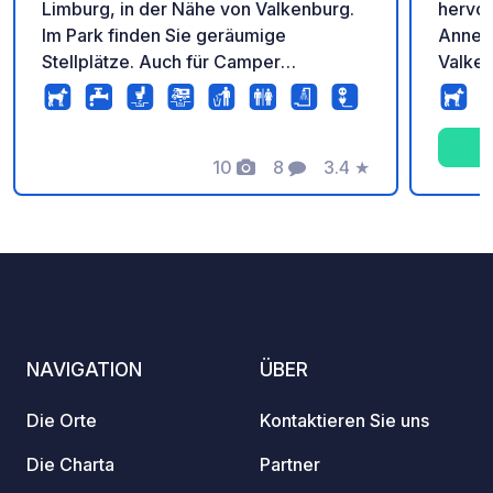
Limburg, in der Nähe von Valkenburg.
hervor
Im Park finden Sie geräumige
Annehmlic
Stellplätze. Auch für Camper
Valken
zugänglich. Im Ferienpark können Sie
charma
die Einrichtungen wie den beheizten
burgun
Außenpool und das gemütliche
Genieß
Restaurant nutzen.
10
8
3.4
★
wunde
Fotos
Kommentare
Bewertung
sowie 
Süd-Li
Ausgan
Aufent
Nieder
NAVIGATION
ÜBER
Die Orte
Kontaktieren Sie uns
Die Charta
Partner