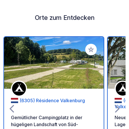
Orte zum Entdecken
Zu Ihren Favoriten 
(6305) Résidence Valkenburg
(6
Valke
Gemütlicher Campingplatz in der
Neuer
hügeligen Landschaft von Süd-
Lage m