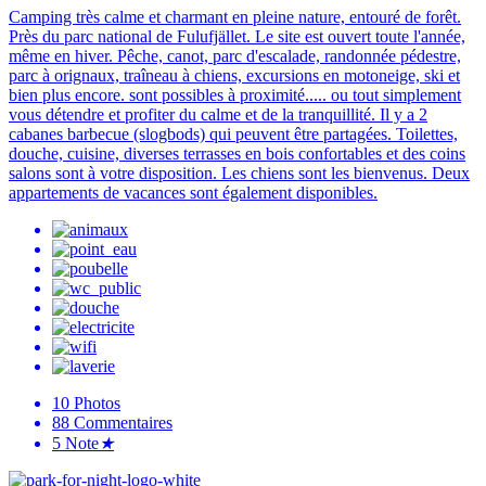
Camping très calme et charmant en pleine nature, entouré de forêt.
Près du parc national de Fulufjället. Le site est ouvert toute l'année,
même en hiver. Pêche, canot, parc d'escalade, randonnée pédestre,
parc à orignaux, traîneau à chiens, excursions en motoneige, ski et
bien plus encore. sont possibles à proximité..... ou tout simplement
vous détendre et profiter du calme et de la tranquillité. Il y a 2
cabanes barbecue (slogbods) qui peuvent être partagées. Toilettes,
douche, cuisine, diverses terrasses en bois confortables et des coins
salons sont à votre disposition. Les chiens sont les bienvenus. Deux
appartements de vacances sont également disponibles.
10
Photos
88
Commentaires
5
Note
★