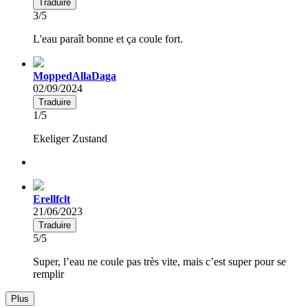
Traduire
3/5
L'eau paraît bonne et ça coule fort.
MoppedAllaDaga
02/09/2024
Traduire
1/5
Ekeliger Zustand
Erellfclt
21/06/2023
Traduire
5/5
Super, l’eau ne coule pas très vite, mais c’est super pour se
remplir
Plus