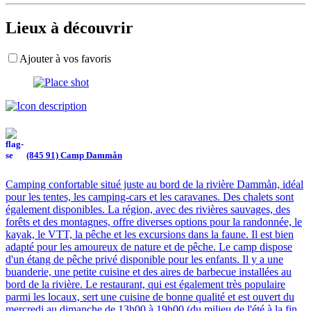
Lieux à découvrir
Ajouter à vos favoris
(845 91) Camp Dammån
Camping confortable situé juste au bord de la rivière Dammån, idéal
pour les tentes, les camping-cars et les caravanes. Des chalets sont
également disponibles. La région, avec des rivières sauvages, des
forêts et des montagnes, offre diverses options pour la randonnée, le
kayak, le VTT, la pêche et les excursions dans la faune. Il est bien
adapté pour les amoureux de nature et de pêche. Le camp dispose
d'un étang de pêche privé disponible pour les enfants. Il y a une
buanderie, une petite cuisine et des aires de barbecue installées au
bord de la rivière. Le restaurant, qui est également très populaire
parmi les locaux, sert une cuisine de bonne qualité et est ouvert du
mercredi au dimanche de 13h00 à 19h00 (du milieu de l'été à la fin