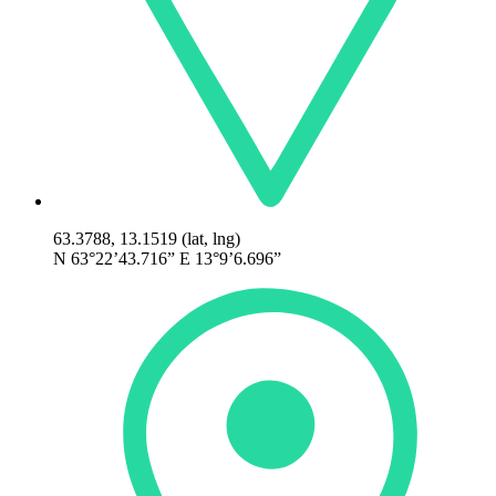
63.3788, 13.1519 (lat, lng)
N 63°22’43.716” E 13°9’6.696”