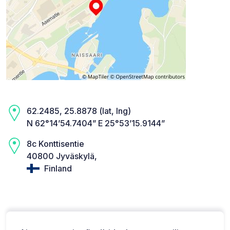
62.2485, 25.8878 (lat, lng)
N 62°14’54.7404” E 25°53’15.9144”
8c Konttisentie
40800 Jyväskylä,
Finland