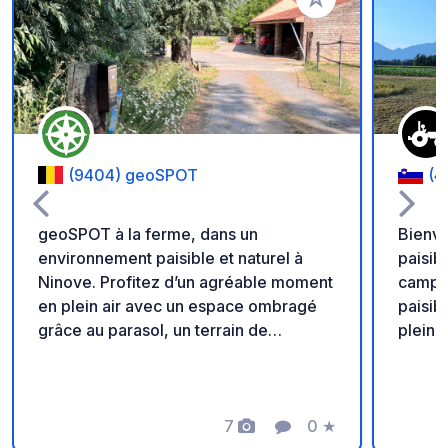
Ajouter à vos favori
(9404) geoSPOT
(4
geoSPOT à la ferme, dans un
Bienve
environnement paisible et naturel à
paisib
Ninove. Profitez d’un agréable moment
campagne slo
en plein air avec un espace ombragé
paisibl
grâce au parasol, un terrain de
pleine
pétanque et des balades à poney pour
authen
les enfants. Un lieu idéal pour une halte
calme 
au calme. Merci au propriétaire de
vaches
partager ce geoSPOT! :) Rappel : -
7
0
★
équilib
Photos
Commentaire
Note