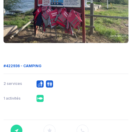
#422936 - CAMPING
2 services
1 activités