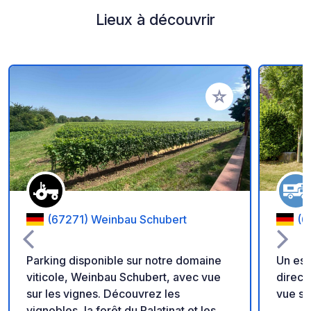
Lieux à découvrir
Ajouter à vos favori
(67271) Weinbau Schubert
(6
Parking disponible sur notre domaine
Un es
viticole, Weinbau Schubert, avec vue
direct
sur les vignes. Découvrez les
vue su
vignobles, la forêt du Palatinat et les