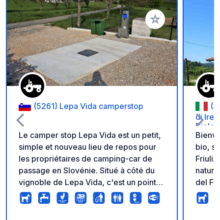
Ajouter à vos favori
(5261) Lepa Vida camperstop
(3
di Ire
Biolog
Le camper stop Lepa Vida est un petit,
Bienve
simple et nouveau lieu de repos pour
bio, si
les propriétaires de camping-car de
Friuli
passage en Slovénie. Situé à côté du
nature
vignoble de Lepa Vida, c'est un point
del Fr
d'escale parfait pour tous les amateurs
centre
de vin et tous les clients désireux d'en
au pat
savoir plus sur la Slovénie et surtout la
Mon c