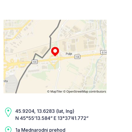
45.9204, 13.6283 (lat, lng)
N 45°55’13.584” E 13°37’41.772”
1a Mednarodni prehod