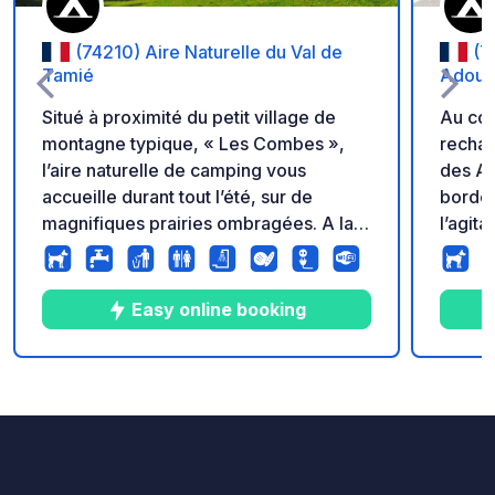
(74210) Aire Naturelle du Val de
(7
Tamié
Adoub
Situé à proximité du petit village de
Au cœu
montagne typique, « Les Combes »,
rechar
l’aire naturelle de camping vous
des Ad
accueille durant tout l’été, sur de
bordé 
magnifiques prairies ombragées. A la
l’agita
lisière de la forêt, vous serez séduit
pour t
par le calme régnant. Dans ce hameau
nature
de verdure dans le réputé Massif des
seulem
Easy online booking
Bauges, ce sont 30 emplacements
centre-
répartis sur 2,5 hectares qui vous sont
commod
proposés pour planter votre tente,
nombre
10
30
4.4
★
Photos
Commentaires
Note
installer votre caravane ou poser votre
un tou
camping-car. Le camping est labélisé
biodiv
CHARME CAMPING par ANWB !
postal
Possibilité location réfrigérateur.
empla