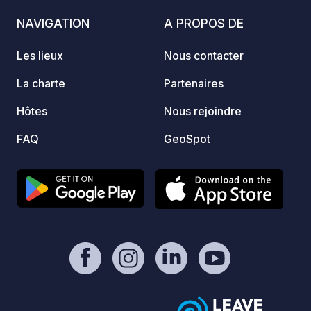
Arrivée à partir de 14 h, départ avant 11
NAVIGATION
A PROPOS DE
h
Les lieux
Nous contacter
La charte
Partenaires
Hôtes
Nous rejoindre
FAQ
GeoSpot