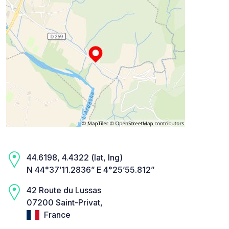
44.6198, 4.4322 (lat, lng)
N 44°37’11.2836” E 4°25’55.812”
42 Route du Lussas
07200 Saint-Privat,
France