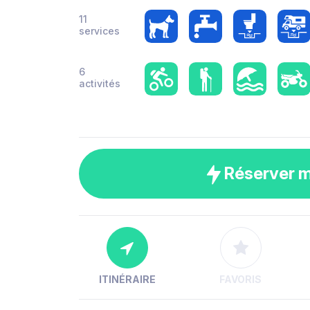
11
services
6
activités
Réserver 
ITINÉRAIRE
FAVORIS