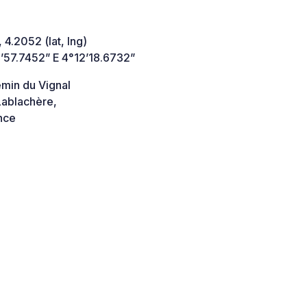
 4.2052 (lat, lng)
’57.7452” E 4°12’18.6732”
min du Vignal
ablachère,
nce