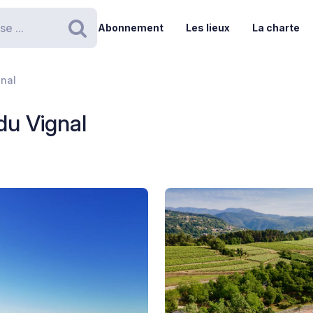
Abonnement
Les lieux
La charte
Rechercher
nal
du Vignal