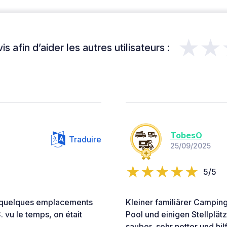
★★
s afin d’aider les autres utilisateurs :
TobesO
Traduire
25/09/2025
5/5
. quelques emplacements
Kleiner familiärer Campi
 vu le temps, on était
Pool und einigen Stellplät
sauber, sehr netter und hi