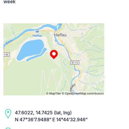
week
47.6022, 14.7425 (lat, lng)
N 47°36’7.9488” E 14°44’32.946”