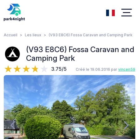
Accueil
Les lieux
(V93 E8C6) Fossa Caravan and Camping Park
(V93 E8C6) Fossa Caravan and
Camping Park
3.75/5
Créé le 19.06.2016 par
vincen59