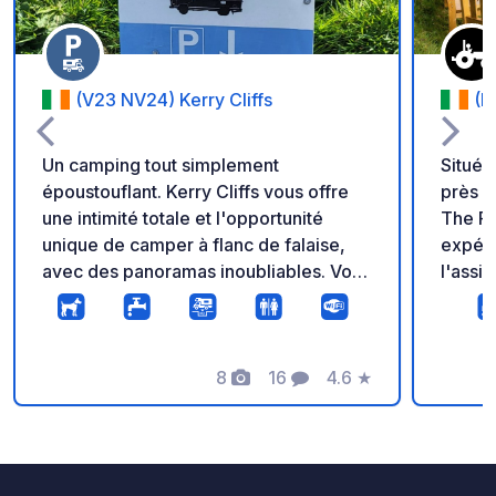
(V23 NV24) Kerry Cliffs
(P
Un camping tout simplement
Situé 
époustouflant. Kerry Cliffs vous offre
près d
une intimité totale et l'opportunité
The Fi
unique de camper à flanc de falaise,
expéri
avec des panoramas inoubliables. Vous
l'assi
y trouverez des toilettes, des points
produi
d'eau et un café où vous pourrez
biolog
acheter des plats et des boissons
espace
chaudes. L'accès aux falaises est libre
8
16
4.6
★
couver
Photos
Commentaires
Note
pour les campeurs. Horaires
votre 
d'ouverture : 9h00 - 18h30 Toute
alento
entrée après 18h30 doit être organisée
sentie
avant la fermeture.
panora