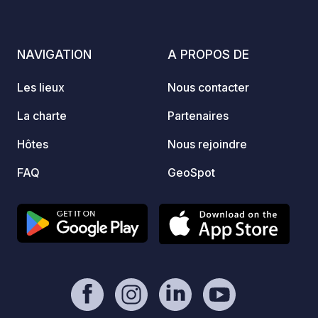
vous d
pure e
tôt po
NAVIGATION
A PROPOS DE
plats d
bières
Les lieux
Nous contacter
menus 
carniv
La charte
Partenaires
produi
Hôtes
Nous rejoindre
les cli
demi-t
FAQ
GeoSpot
gratui
dévelo
biodiv
au cœu
Déjeun
jeudi 
18 h. Spectacles en direct de 14 h à 18 h
la plu
Fleadh