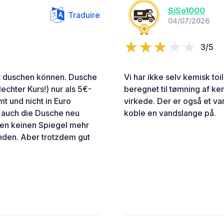
SiSo1000
Traduire
04/07/2026
3/5
nt duschen können. Dusche
Vi har ikke selv kemisk toi
echter Kurs!) nur als 5€-
beregnet til tømning af kem
t und nicht in Euro
virkede. Der er også et va
st auch die Dusche neu
koble en vandslange på.
nen keinen Spiegel mehr
anden. Aber trotzdem gut