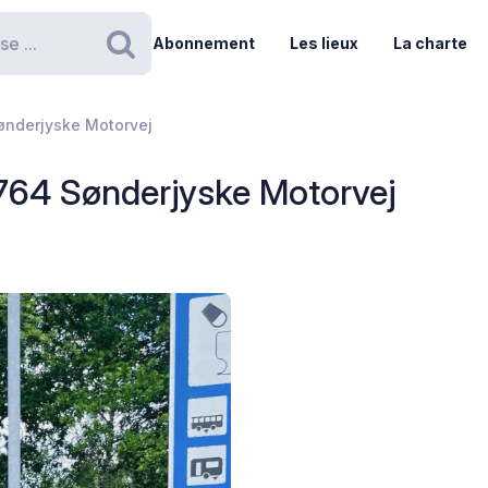
Abonnement
Les lieux
La charte
Rechercher
ønderjyske Motorvej
764 Sønderjyske Motorvej