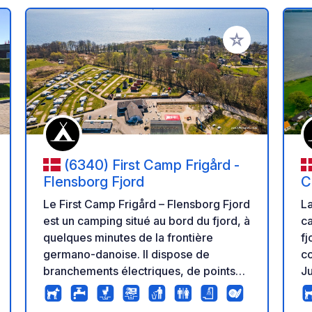
r à vos favoris
Ajouter à vos fav
(6340) First Camp Frigård -
Flensborg Fjord
C
Le First Camp Frigård – Flensborg Fjord
Læ
est un camping situé au bord du fjord, à
ca
quelques minutes de la frontière
fj
germano-danoise. Il dispose de
c
branchements électriques, de points
Ju
d'eau et d'installations propres. Idéal
ra
pour les familles, il propose un mini-
jo