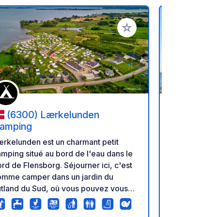
oris
Ajouter à vos favoris
(6300) Lærkelunden
(24395
amping
Wackerbal
rkelunden est un charmant petit
Un camping 
mping situé au bord de l'eau dans le
au bord de l
ord de Flensborg. Séjourner ici, c'est
proposons 
omme camper dans un jardin du
différentes 
tland du Sud, où vous pouvez vous
chacun trouv
pprocher de la vie et des autres,
emplacemen
uer, vous amuser, sauter dans les
avec vue sur