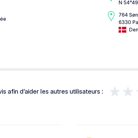
N 54°49
764 Søn
née
6330 Pa
Den
★★
s afin d’aider les autres utilisateurs :