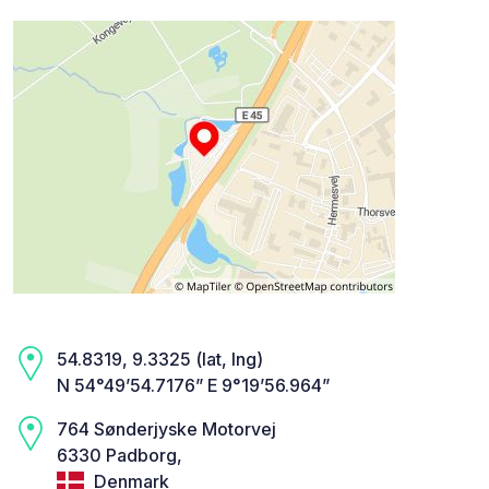
54.8319, 9.3325 (lat, lng)
N 54°49’54.7176” E 9°19’56.964”
764 Sønderjyske Motorvej
6330 Padborg,
Denmark