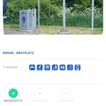
#35546 - RASTPLATZ
7 services
REISEROUTE
FAVORITEN
KONTAKT