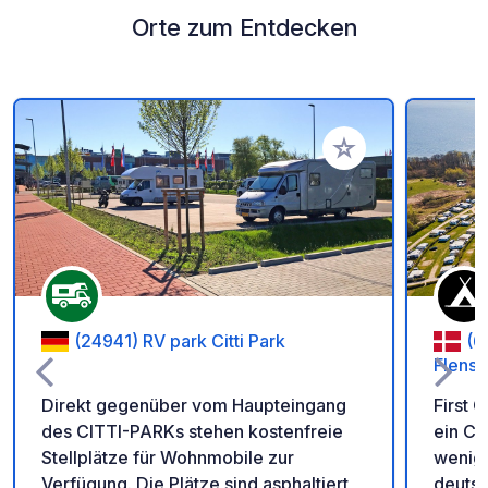
Orte zum Entdecken
Zu Ihren Favoriten 
(24941) RV park Citti Park
(6
Flensb
Direkt gegenüber vom Haupteingang
First 
des CITTI-PARKs stehen kostenfreie
ein Ca
Stellplätze für Wohnmobile zur
wenige
Verfügung. Die Plätze sind asphaltiert
deutsc