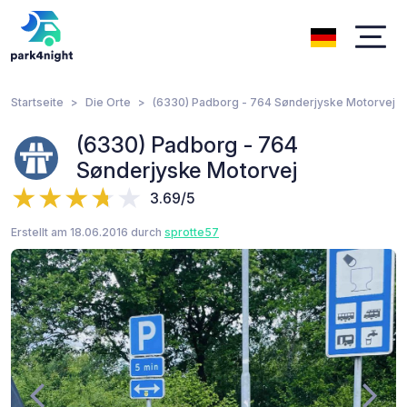
Startseite
Die Orte
(6330) Padborg - 764 Sønderjyske Motorvej
(6330) Padborg - 764
Sønderjyske Motorvej
3.69/5
Erstellt am 18.06.2016 durch
sprotte57