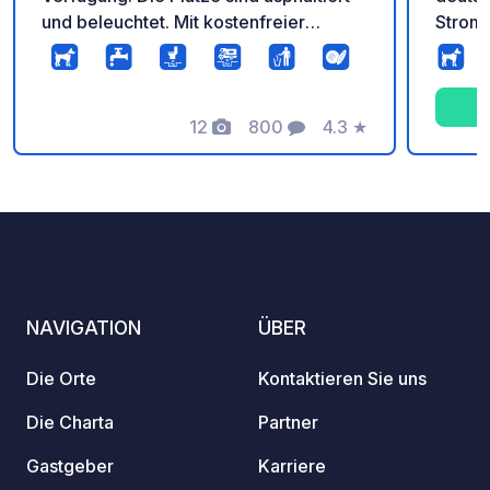
und beleuchtet. Mit kostenfreier
Stroma
Entsorgungsstation für Grau– und
sauber
Schwarzwasser. Mit einer
Famili
Frischwasserversorgungssäule.
Spielp
Hinweis: Für 1,- € erhalten Sie ca. 100 l
12
800
4.3
★
der Nä
Fotos
Kommentare
Bewertung
Frischwasser.
Einkau
Ausflu
geöffn
NAVIGATION
ÜBER
Die Orte
Kontaktieren Sie uns
Die Charta
Partner
Gastgeber
Karriere