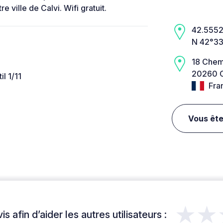
 ville de Calvi. Wifi gratuit.
42.5552,
N 42°33
18 Chem
20260 C
l 1/11
Fra
Vous ête
★★
s afin d’aider les autres utilisateurs :