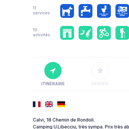
11
services
10
activités
ITINÉRAIRE
FAVORIS
Calvi, 18 Chemin de Rondoli.
Camping U.Libecciu, très sympa. Prix très a