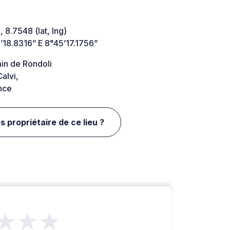
 8.7548 (lat, lng)
’18.8316” E 8°45’17.1756”
in de Rondoli
alvi,
nce
s propriétaire de ce lieu ?
★★★