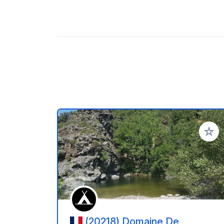
Ajoute
(20218) Domaine De