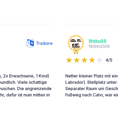
Webu88
Traduire
16/04/2026
4/5
 2x Erwachsene, 1 Kind)
Netter kleiner Platz mit e
undlich. Viele schattige
Labrador). Stellplatz unte
 Duschen. Die angrenzende
Separater Raum um Geschi
, dafür ist man mitten in
Fußweg nach Calvi, war ei