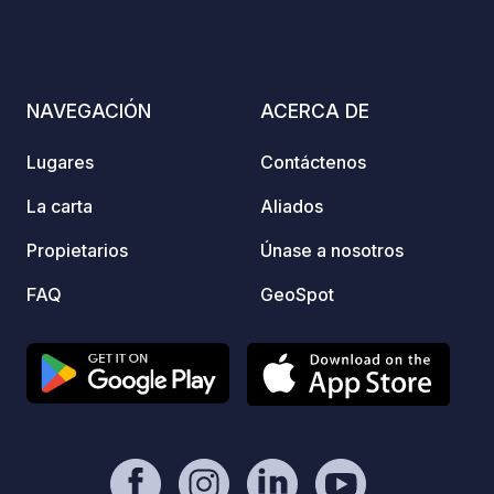
désinfectantes dans les toilettes du
de una
camping! Elles colmatent les
¡Nuest
canalisation instantanement utiliser la
bienve
poubelle. merci
NAVEGACIÓN
ACERCA DE
Lugares
Contáctenos
La carta
Aliados
Propietarios
Únase a nosotros
FAQ
GeoSpot