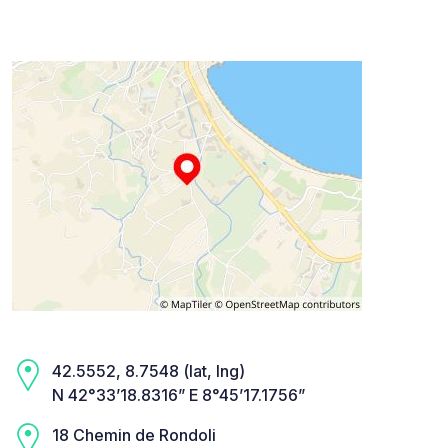
42.5552, 8.7548 (lat, lng)
N 42°33’18.8316” E 8°45’17.1756”
18 Chemin de Rondoli