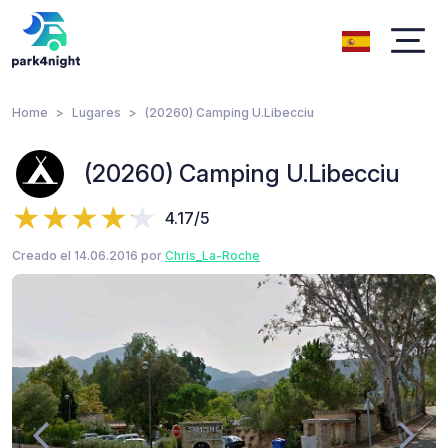
Home
Lugares
(20260) Camping U.Libecciu
(20260) Camping U.Libecciu
4.17/5
Creado el 14.06.2016 por
Chris_La-Roche