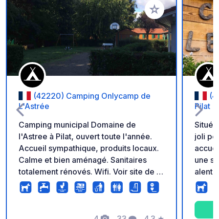
Ajouter à vos favori
(42220) Camping Onlycamp de
(4
L'Astrée
Pilat
Camping municipal Domaine de
Situé 
l'Astree à Pilat, ouvert toute l'année.
joli pe
Accueil sympathique, produits locaux.
accuei
Calme et bien aménagé. Sanitaires
une su
totalement rénovés. Wifi. Voir site de la
alento
ville pour plus d'infos. New:vidange
aux po
eaux noires/grises/plein d'eaux
sud, c
aux amou
4
33
4.3
★
très s