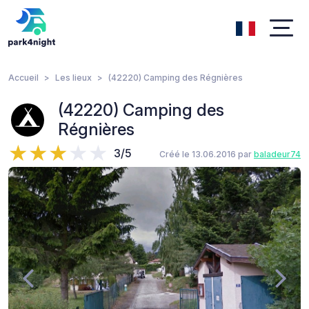
Accueil
Les lieux
(42220) Camping des Régnières
(42220) Camping des
Régnières
3/5
Créé le 13.06.2016 par
baladeur74