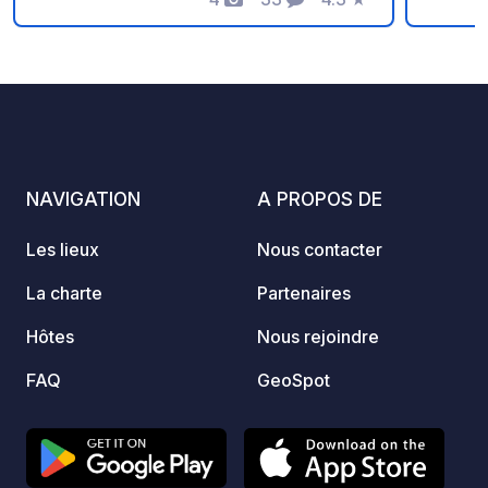
Photos
Commentaires
Note
avril 
simple
démarc
arboré
empla
homes
géodés
NAVIGATION
A PROPOS DE
Carava
Camping 
Les lieux
Nous contacter
avec u
petits 
La charte
Partenaires
Guingu
Hôtes
Nous rejoindre
le Mon
dégust
FAQ
GeoSpot
d’agri
: pizz
salade
de cha