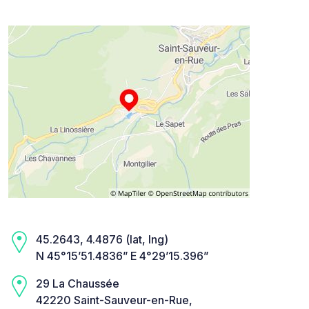
45.2643, 4.4876 (lat, lng)
N 45°15’51.4836” E 4°29’15.396”
29 La Chaussée
42220 Saint-Sauveur-en-Rue,