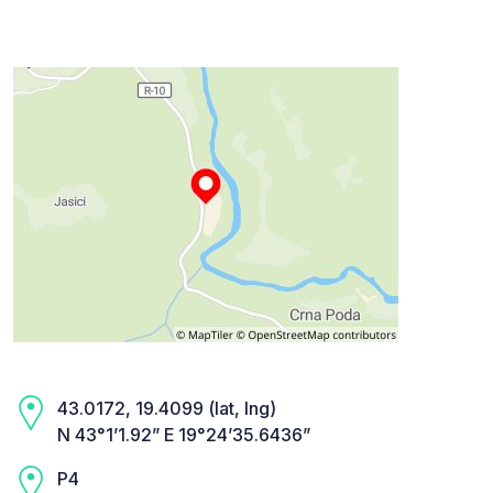
43.0172, 19.4099 (lat, lng)
N 43°1’1.92” E 19°24’35.6436”
P4