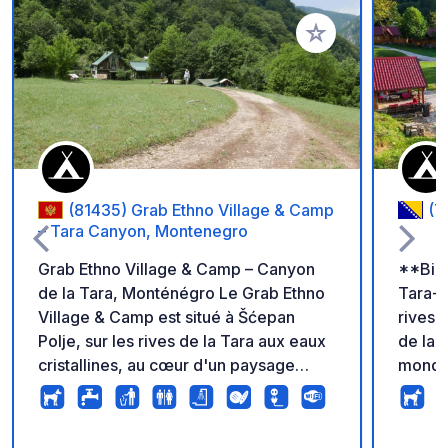
Ajouter à vos favori
(81435) Grab Ethno Village & Camp
(7
– Tara Canyon, Montenegro
Grab Ethno Village & Camp – Canyon
**Bien
de la Tara, Monténégro Le Grab Ethno
Tara-R
Village & Camp est situé à Šćepan
rives 
Polje, sur les rives de la Tara aux eaux
de la 
cristallines, au cœur d'un paysage
mondia
montagneux spectaculaire et d'une
profon
nature préservée. Ici, pas
montag
d'emplacements imposés ni de règles
cristal