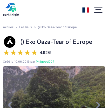
Accueil
Les lieux
() Eko Oaza-Tear of Europe
() Eko Oaza-Tear of Europe
4.92/5
Créé le 10.06.2016 par
Philgood007