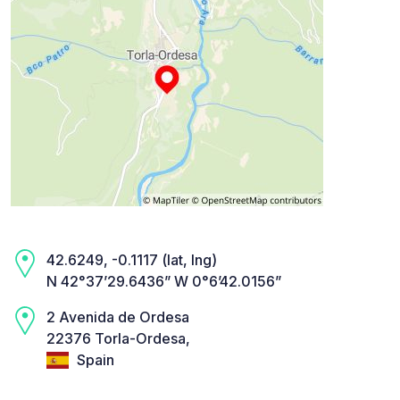
42.6249, -0.1117 (lat, lng)
N 42°37’29.6436” W 0°6’42.0156”
2 Avenida de Ordesa
22376 Torla-Ordesa,
Spain