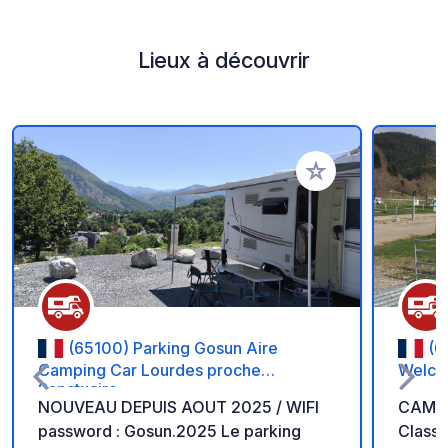
Lieux à découvrir
Ajouter à vos favori
(65100) Parking Gosun Aire
(6
Camping Car Lourdes proche
Welco
Sanctuaire
NOUVEAU DEPUIS AOUT 2025 / WIFI
CAMPI
password : Gosun.2025 Le parking
Classé