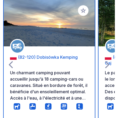
Ajouter à vos favori
(82-120) Dobisówka Kemping
(6
Gaj
Un charmant camping pouvant
Le par
accueillir jusqu'à 18 camping-cars ou
le lon
caravanes. Situé en bordure de forêt, il
access
bénéficie d'un ensoleillement optimal.
Des e
Accès à l'eau, à l'électricité et à une
dispon
station de vidange. Entrée sécurisée
jeunes
par un portail. À seulement 50 mètres,
et une
un paisible complexe hôtelier vous
dispon