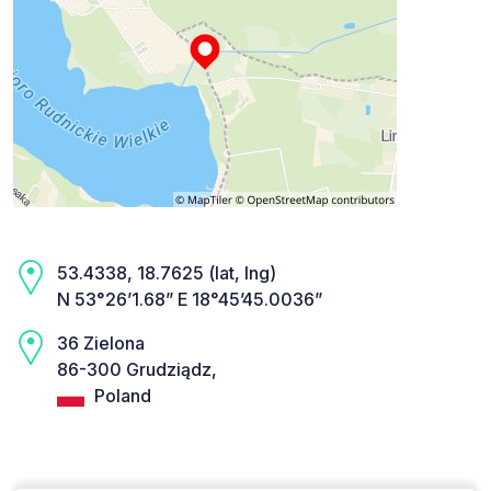
53.4338, 18.7625 (lat, lng)
N 53°26’1.68” E 18°45’45.0036”
36 Zielona
86-300 Grudziądz,
Poland