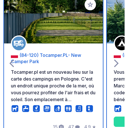
Ajouter à vos favori
(84-120) Tocamper.PL- New
(8
Camper Park
Tocamper.pl est un nouveau lieu sur la
Vous n
carte des campings en Pologne. C'est
premiè
un endroit unique proche de la mer, où
Marco P
vous pourrez profiter de l'air frais et du
code s
soleil. Son emplacement à
bénéfi
Władysławowo, au tout début de la
except
péninsule de Hel, constitue une base
Profit
idéale. Nous vous encourageons
restez
fortement à profiter de notre offre de
15
47
4.9
★
? → Pa