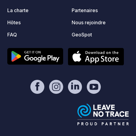
plus d
jolie 
La charte
Partenaires
avec s
Hôtes
Nous rejoindre
bateau
de ser
FAQ
GeoSpot
aquati
varié, 
l'uniq
et gra
destin