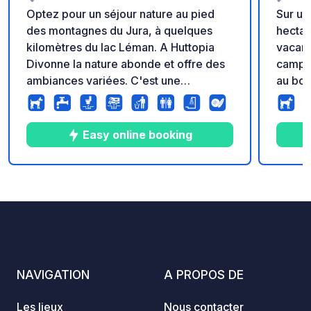
Optez pour un séjour nature au pied
Sur un
des montagnes du Jura, à quelques
hectar
kilomètres du lac Léman. A Huttopia
vacanc
Divonne la nature abonde et offre des
campin
ambiances variées. C'est une
au bor
destination idéale pour s'essayer aux
lac d'
sports nautiques sur le lac, se baigner
et des
dans les sources chaudes apaisantes et
savoya
Easy online booking
découvrir tous les hauts lieux culturels
Bains 
de la région environnante.
de vac
vue su
10
49
3.7
★
Photos
Commentaires
Note
car ou 
pourre
vous c
pins o
campin
NAVIGATION
A PROPOS DE
enviro
de bea
Les lieux
Nous contacter