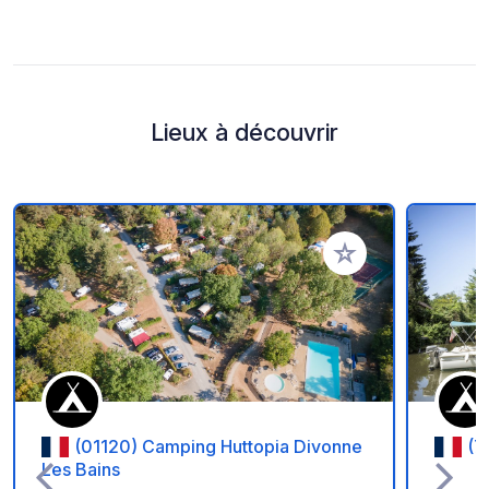
Lieux à découvrir
Ajouter à vos favori
(01120) Camping Huttopia Divonne
(7
Les Bains