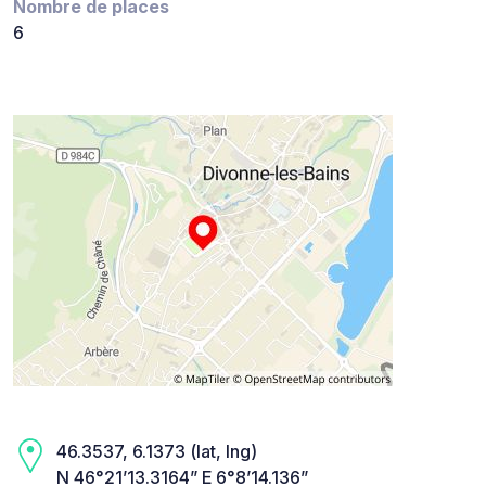
Nombre de places
6
46.3537, 6.1373 (lat, lng)
N 46°21’13.3164” E 6°8’14.136”