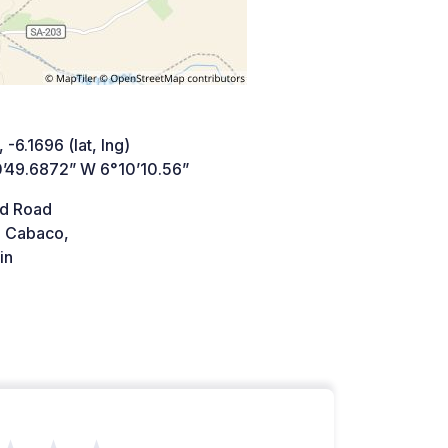
 -6.1696 (lat, lng)
’49.6872” W 6°10’10.56”
d Road
l Cabaco,
in