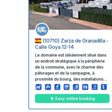
Ajoute
(10710) Zarza de Granadilla -
Calle Goya 12-14
Le domaine est idéalement situé dans
un endroit stratégique à la périphérie
de la commune, avec le charme des
pâturages et de la campagne, à
proximité du bourg, des installations
sportives, d'une piscine municipale, de
restaurants, de commerces, d'un
bureau de tabac, d'une pharmacie et
Easy online booking
d'une station-service. Connexion à
seulement 6 km avec l'autoroute A66.