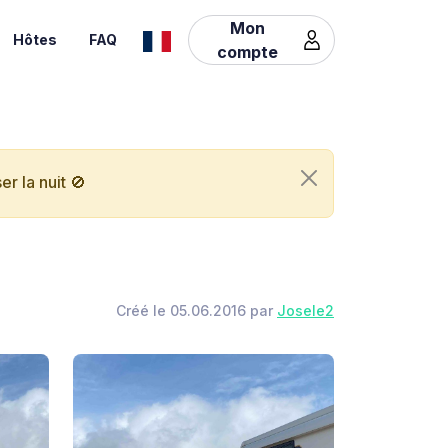
Mon
Hôtes
FAQ
compte
r la nuit 🚫
Créé le 05.06.2016 par
Josele2