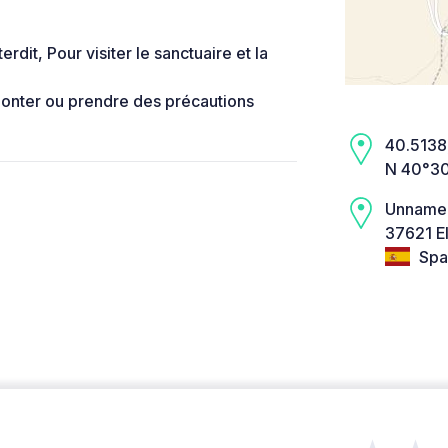
rdit, Pour visiter le sanctuaire et la
 monter ou prendre des précautions
40.5138,
N 40°30
Unname
37621 E
Spa