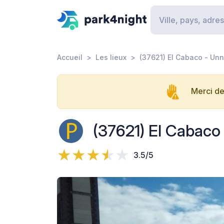
Accueil
Les lieux
(37621) El Cabaco - U
Merci de
(37621) El Cabac
3.5/5