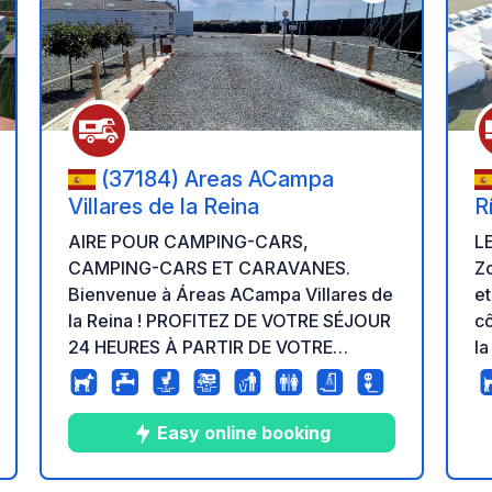
r à vos favoris
Ajouter à vos fav
(37184) Areas ACampa
Villares de la Reina
R
AIRE POUR CAMPING-CARS,
L
CAMPING-CARS ET CARAVANES.
Z
Bienvenue à Áreas ACampa Villares de
et
la Reina ! PROFITEZ DE VOTRE SÉJOUR
cô
24 HEURES À PARTIR DE VOTRE
la
PREMIER ARRIVÉE. (Ex. : de 20 h à 20 h
pat
ou de minuit à minuit) Accès en ligne
re
exclusivement via le site web. 1.
de
Easy online booking
Inscrivez-vous (adresse e-mail,
numéro d'immatriculation et numéro de