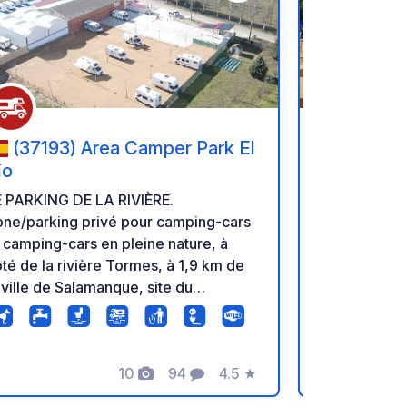
oris
Ajouter à vos favoris
(37193) Area Camper Park El
(6400-
ío
Car Park d
Cité Médi
Aire de CA
E PARKING DE LA RIVIÈRE.
Côa.
Pinhel, Cent
one/parking privé pour camping-cars
5 € valable 
 camping-cars en pleine nature, à
au centre de
té de la rivière Tormes, à 1,9 km de
verdoyant a
 ville de Salamanque, site du
Urbain et c
rimoine mondial. 2 points de
accessibles 
mplissage et de vidange, 29 places
d'informatio
 stationnement dont 10 électriques.
10
94
4.5
★
Camping-Car
Photos
Commentaires
Note