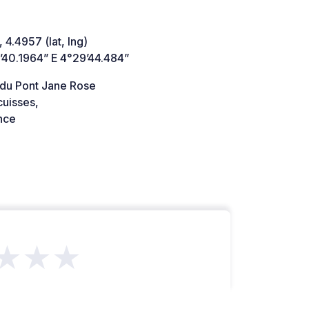
 4.4957 (lat, lng)
’40.1964” E 4°29’44.484”
 du Pont Jane Rose
cuisses,
nce
★★★