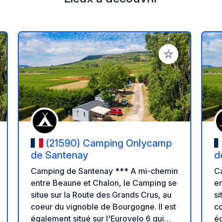
r à vos favoris
Ajouter à vos fav
(21590) Camping Onlycamp
de Santenay
d
Camping de Santenay *** A mi-chemin
C
entre Beaune et Chalon, le Camping se
en
situe sur la Route des Grands Crus, au
si
coeur du vignoble de Bourgogne. Il est
co
également situé sur l'Eurovelo 6 qui
ég