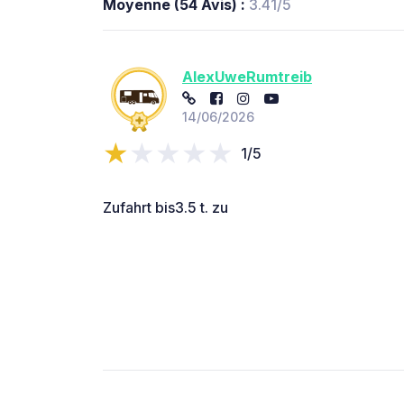
Moyenne (54 Avis) :
3.41/5
AlexUweRumtreib
14/06/2026
1/5
Zufahrt bis3.5 t. zu