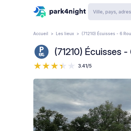
Accueil
Les lieux
(71210) Écuisses - 6 Ro
(71210) Écuisses 
3.41/5