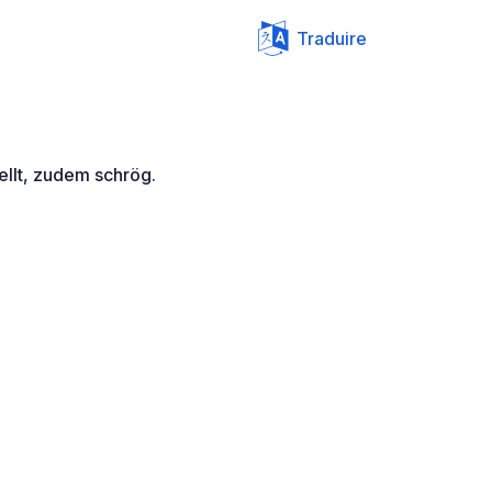
Traduire
llt, zudem schrög.