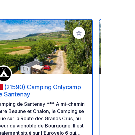
oris
Ajouter à vos favoris
(21590) Camping Onlycamp
(21340
e Santenay
- Les Ch
amping de Santenay *** A mi-chemin
Niché au cœ
tre Beaune et Chalon, le Camping se
Côte-d'Or e
tue sur la Route des Grands Crus, au
camping à ta
eur du vignoble de Bourgogne. Il est
amoureux de
alement situé sur l'Eurovelo 6 qui
tranquillité