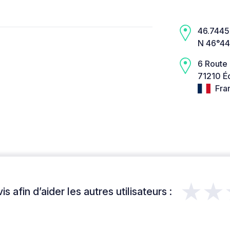
46.7445,
N 46°44
6 Route
71210 É
Fra
★★
s afin d’aider les autres utilisateurs :