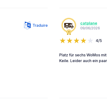
catplane
Traduire
09/06/2026
4/5
Platz für sechs WoMos mit
Keile. Leider auch ein paa