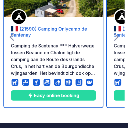
(21590) Camping Onlycamp de
(2
Santenay
Sante
Camping de Santenay *** Halverwege
Campi
tussen Beaune en Chalon ligt de
tussen
camping aan de Route des Grands
campin
Crus, in het hart van de Bourgondische
Crus, 
wijngaarden. Het bevindt zich ook op
wijnga
Eurovelo 6, een doorkruising van
Eurove
Bourgondië op de fiets langs de Loire,
Bourgo
het Canal du Centre en vervolgens de
het Ca
Easy online booking
Saône.
Saône
3
31
3.5
★
Foto's
Commentaren
Beoordeling