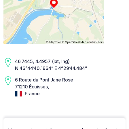
46.7445, 4.4957 (lat, lng)
N 46°44’40.1964” E 4°29’44.484”
6 Route du Pont Jane Rose
71210 Écuisses,
France