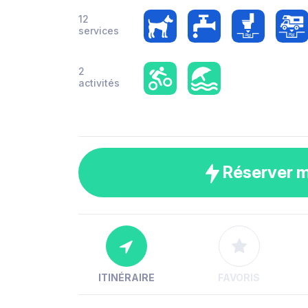
12
services
2
activités
Réserver 
ITINÉRAIRE
FAVORIS