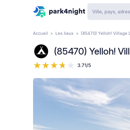
Accueil
Les lieux
(85470) Yelloh! Village
(85470) Yelloh! Vi
3.71/5