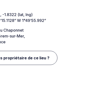
 -1.8322 (lat, lng)
’15.1128” W 1°49’55.992”
du Chaponnet
rem-sur-Mer,
nce
s propriétaire de ce lieu ?