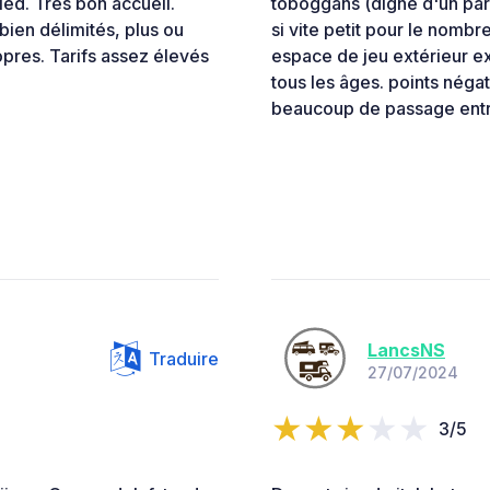
ied. Très bon accueil.
toboggans (digne d'un par
ien délimités, plus ou
si vite petit pour le nomb
pres. Tarifs assez élevés
espace de jeu extérieur ex
tous les âges. points négat
beaucoup de passage entre
LancsNS
Traduire
27/07/2024
3/5