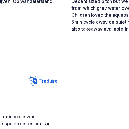
ijven. Op wandelafstand
Decent sized pitch but we
from which grey water ove
Children loved the aquapar
5min cycle away on quiet r
also takeaway available (n
Traduire
f dem ich je war.
r spülen selten am Tag