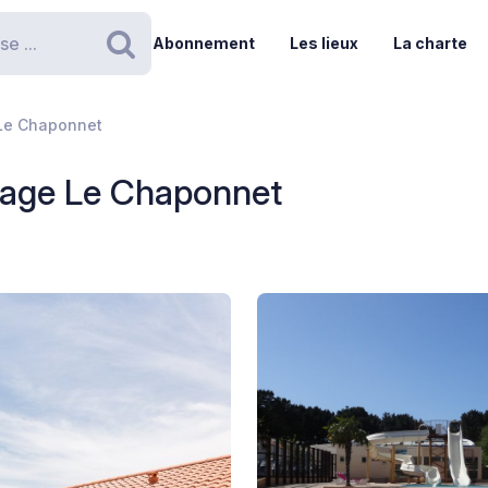
Abonnement
Les lieux
La charte
Rechercher
 Le Chaponnet
llage Le Chaponnet