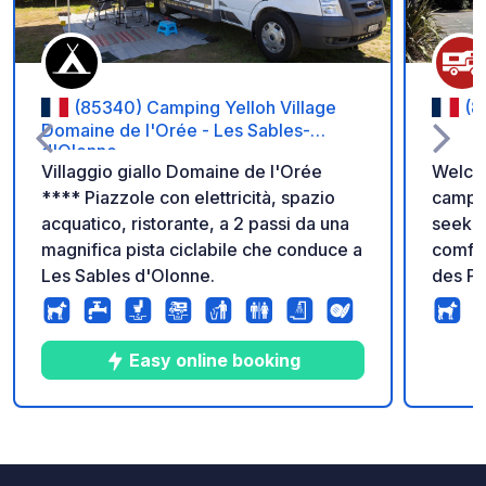
(85340) Camping Yelloh Village
(8
Domaine de l'Orée - Les Sables-
d'Olonne
Villaggio giallo Domaine de l'Orée
Welcom
**** Piazzole con elettricità, spazio
camper
acquatico, ristorante, a 2 passi da una
seekin
magnifica pista ciclabile che conduce a
comfor
Les Sables d'Olonne.
des Pin
Vendée
round 
settin
Easy online booking
the beach
design
camper
9
7
3.4
★
Foto
Commenti
Valutazione
L’Écri
campsi