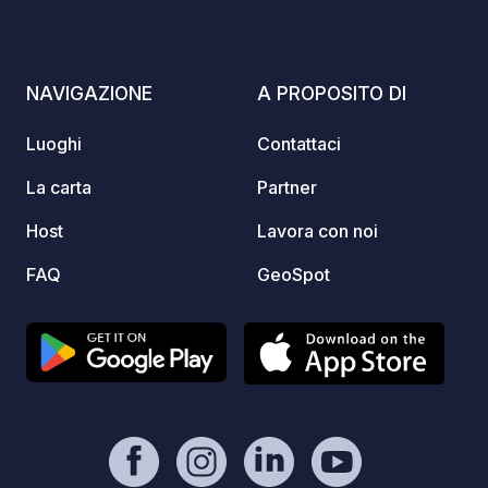
indoor
(from 
entert
NAVIGAZIONE
A PROPOSITO DI
(July/
bike renta
Luoghi
Contattaci
is acc
or lon
La carta
Partner
guaran
Host
Lavora con noi
to the
availability). Betw
FAQ
GeoSpot
and ma
ideal d
cyclin