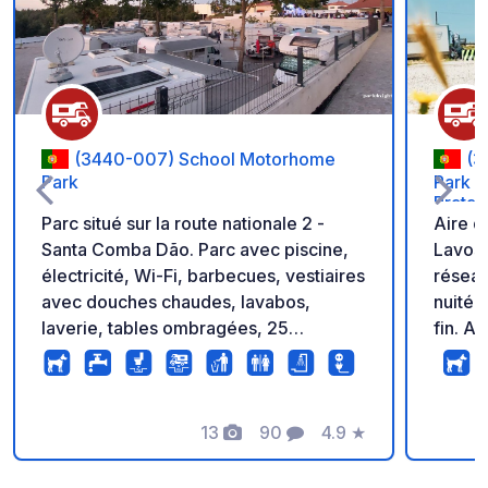
(3440-007) School Motorhome
(3
Park
Park d
Prata 
Parc situé sur la route nationale 2 -
Aire 
Santa Comba Dão. Parc avec piscine,
Lavos,
électricité, Wi-Fi, barbecues, vestiaires
réseau 
avec douches chaudes, lavabos,
nuitée
laverie, tables ombragées, 25
fin. A
emplacements pour camping-cars et
préser
caravanes de 50 m². Aire de service
parcou
avec eau potable et poubelles. Les
Pour p
services sont inclus dans le séjour. Le
13
90
4.9
★
sur le
Photos
Commentaires
Note
parc propose également deux maisons
d'une chambre à louer pouvant