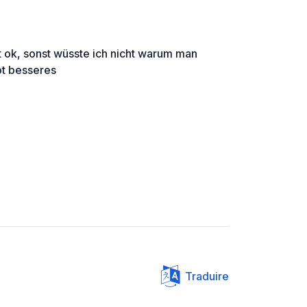
t ok, sonst wüsste ich nicht warum man
bt besseres
Traduire