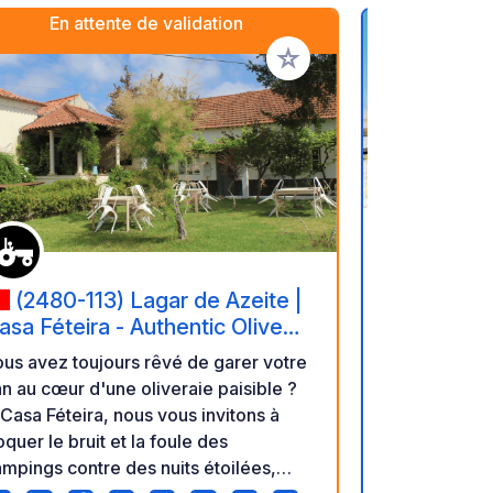
En attente de validation
oris
Ajouter à vos favoris
(3090-
Car Park d
(2480-113) Lagar de Azeite |
Costa de 
Aire de "C
asa Féteira - Authentic Olive
Figueira
Lavos, Stati
rove & Organic Mill
us avez toujours rêvé de garer votre
réseau : 5 € 
n au cœur d'une oliveraie paisible ?
nuitée. À de
Casa Féteira, nous vous invitons à
fin. Aire cal
oquer le bruit et la foule des
préservé. Se
mpings contre des nuits étoilées,
parcours cyc