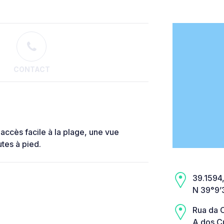
CONTACT
accès facile à la plage, une vue
tes à pied.
39.1594,
N 39°9’
Rua da 
A dos C