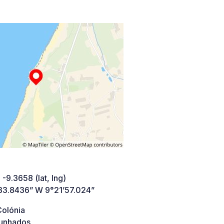
 -9.3658 (lat, lng)
33.8436” W 9°21’57.024”
Colónia
unhados,