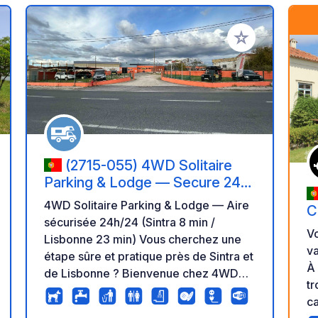
r à vos favoris
Ajouter à vos fav
(2715-055) 4WD Solitaire
Parking & Lodge — Secure 24/7
stopover (8 min Sintra / 23 min
4WD Solitaire Parking & Lodge — Aire
C
Lisbon)
sécurisée 24h/24 (Sintra 8 min /
G
Vo
Lisbonne 23 min) Vous cherchez une
va
étape sûre et pratique près de Sintra et
À 
de Lisbonne ? Bienvenue chez 4WD
tr
Solitaire — propriété privée de 15 000
ca
m² avec de la place pour 70+