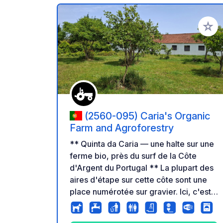
Ajoute
(2560-095) Caria's Organic
Farm and Agroforestry
** Quinta da Caria — une halte sur une
ferme bio, près du surf de la Côte
d'Argent du Portugal ** La plupart des
aires d'étape sur cette côte sont une
place numérotée sur gravier. Ici, c'est
une ferme bio en activité qui n'ouvre
que quelques emplacements privés à