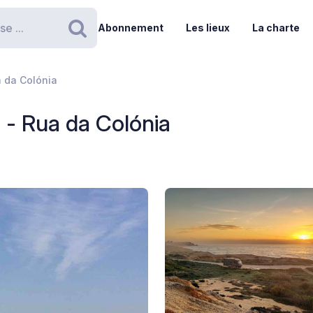
Abonnement
Les lieux
La charte
Rechercher
a da Colónia
 - Rua da Colónia