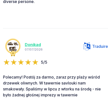
diverse persone.
Donikad
Traduire
07/07/2026
5/5
Polecamy! Postój za darmo, zaraz przy plaży wśród
drzewek oliwnych. W tawernie savlouki nam
smakowały. Spaliśmy w lipcu z wtorku na środę - nie
było żadnej głośnej imprezy w tawernie