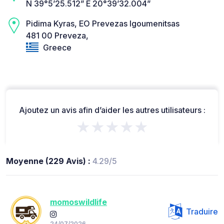
N 39°5’25.512” E 20°39’32.004”
Pidima Kyras, EO Prevezas Igoumenitsas
481 00 Preveza,
Greece
Ajoutez un avis afin d’aider les autres utilisateurs :
★★★★★
Moyenne (229 Avis) :
4.29/5
momoswildlife
Traduire
24/07/2026