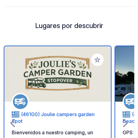
Lugares por descubrir
Añadir a tus favorito
(46100) Joulie campers garden
(4
Spot
Beach 
Bienvenidos a nuestro camping, un
GPS: 