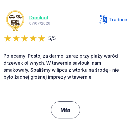
Donikad
Traducir
07/07/2026
5/5
Polecamy! Postój za darmo, zaraz przy plaży wśród
drzewek oliwnych. W tawernie savlouki nam
smakowały. Spaliśmy w lipcu z wtorku na środę - nie
było żadnej głośnej imprezy w tawernie
Más