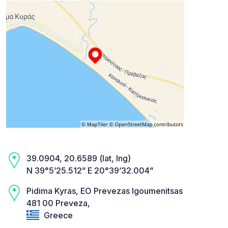
39.0904, 20.6589 (lat, lng)
N 39°5’25.512” E 20°39’32.004”
Pidima Kyras, EO Prevezas Igoumenitsas
481 00 Preveza,
Greece