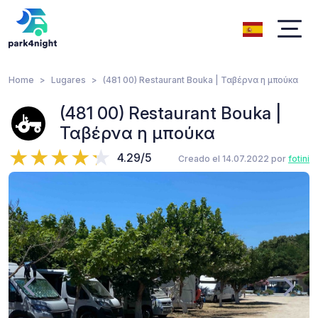
Home
Lugares
(481 00) Restaurant Bouka | Ταβέρνα η μπούκα
(481 00) Restaurant Bouka |
Ταβέρνα η μπούκα
4.29/5
Creado el 14.07.2022 por
fotini