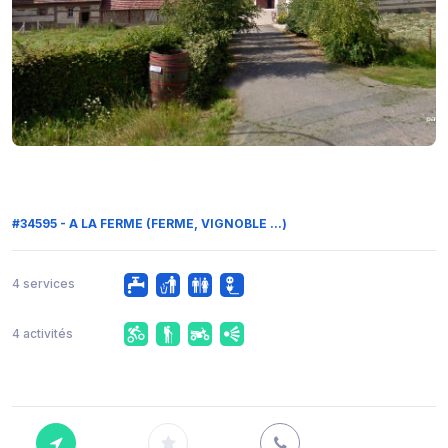
#34595 - A LA FERME (FERME, VIGNOBLE ...)
4 services
4 activités