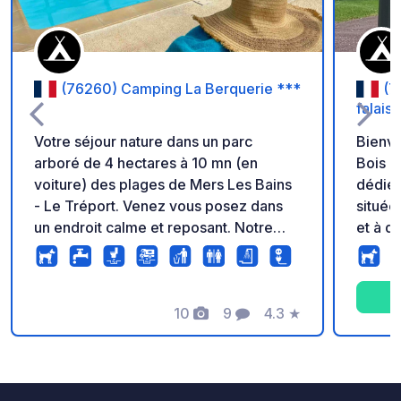
(76260) Camping La Berquerie ***
(7
falais
Votre séjour nature dans un parc
Bienve
arboré de 4 hectares à 10 mn (en
Bois **
voiture) des plages de Mers Les Bains
dédiée
- Le Tréport. Venez vous posez dans
située
un endroit calme et reposant. Notre
et à de
camping possède une piscine couverte
seulem
et chauffée à 29 degrés, une
bénéfi
pataugeoire extérieure avec ses bains
avec u
de soleil, une mini ferme qui fait le
10
9
4.3
★
électr
Photos
Commentaires
Note
bonheur des petits et des grands, des
eau, a
jeux d'enfants, un terrain de pétanque
douche
et un bar snack où vous pourrez
camping. Pratique : Pour 
déguster de délicieuses pizzas,
une pl