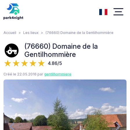
Accueil
Les lieux
(76660) Domaine de la Gentilhommière
(76660) Domaine de la
Gentilhommière
4.86/5
Créé le 22.05.2016 par
gentilhommiere