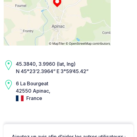
45.3840, 3.9960 (lat, lng)
N 45°23’2.3964” E 3°59’45.42”
6 La Bourgeat
42550 Apinac,
France
Ajoutez un avis afin d’aider les autres utilisateurs :