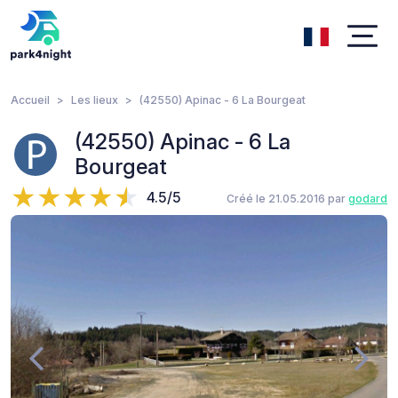
Accueil
Les lieux
(42550) Apinac - 6 La Bourgeat
(42550) Apinac - 6 La
Bourgeat
4.5/5
Créé le 21.05.2016 par
godard