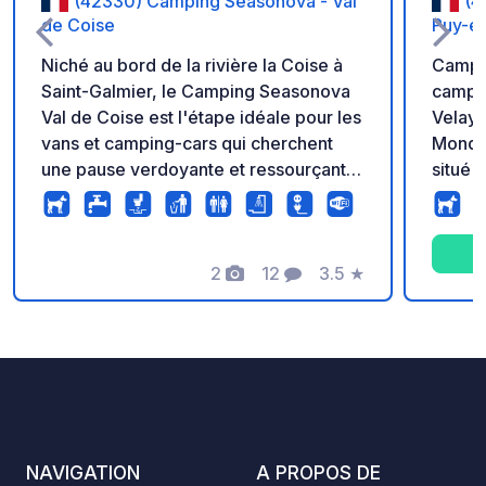
(42330) Camping Seasonova - Val
(4
de Coise
Puy-e
Niché au bord de la rivière la Coise à
Camping
Saint-Galmier, le Camping Seasonova
campin
Val de Coise est l'étape idéale pour les
Velay,
vans et camping-cars qui cherchent
Mondia
une pause verdoyante et ressourçante
situé 
dans la Loire. Le camping permet de
de Com
rejoindre facilement à pied le centre-
et au 
ville historique de cette célèbre cité
domine
thermale, connue pour sa douceur de
2
12
3.5
★
cloîtr
Photos
Commentaires
Note
vivre. Le site dispose d'emplacements
12h et 
spacieux et ombragés, parfaits pour
devant
tous les gabarits de véhicules. Vous
en hau
profiterez sur place de l'ambiance
comple
chaleureuse de l'enseigne Camping
Paradis. Les chiens sont acceptés
NAVIGATION
A PROPOS DE