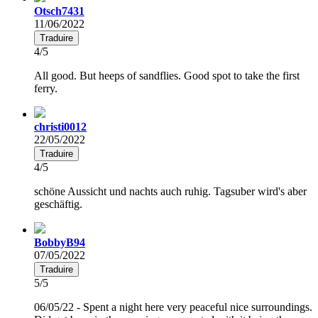
Otsch7431
11/06/2022
Traduire
4/5
All good. But heeps of sandflies. Good spot to take the first
ferry.
christi0012
22/05/2022
Traduire
4/5
schöne Aussicht und nachts auch ruhig. Tagsuber wird's aber
geschäftig.
BobbyB94
07/05/2022
Traduire
5/5
06/05/22 - Spent a night here very peaceful nice surroundings.