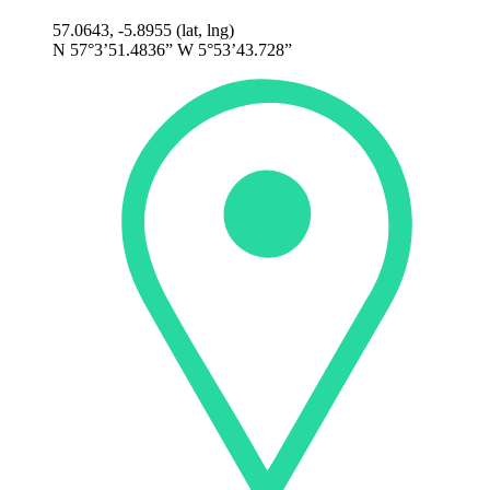
57.0643, -5.8955 (lat, lng)
N 57°3’51.4836” W 5°53’43.728”