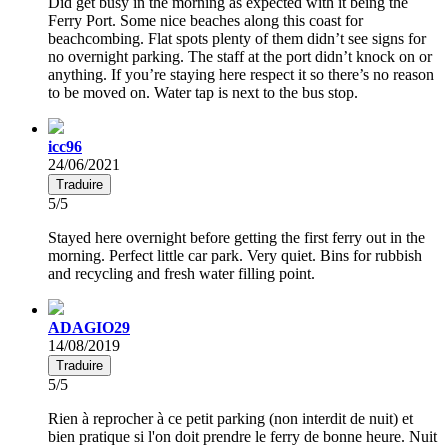
Did get busy in the morning as expected with it being the
Ferry Port. Some nice beaches along this coast for
beachcombing. Flat spots plenty of them didn’t see signs for
no overnight parking. The staff at the port didn’t knock on or
anything. If you’re staying here respect it so there’s no reason
to be moved on. Water tap is next to the bus stop.
icc96
24/06/2021
Traduire
5/5
Stayed here overnight before getting the first ferry out in the
morning. Perfect little car park. Very quiet. Bins for rubbish
and recycling and fresh water filling point.
ADAGIO29
14/08/2019
Traduire
5/5
Rien à reprocher à ce petit parking (non interdit de nuit) et
bien pratique si l'on doit prendre le ferry de bonne heure. Nuit