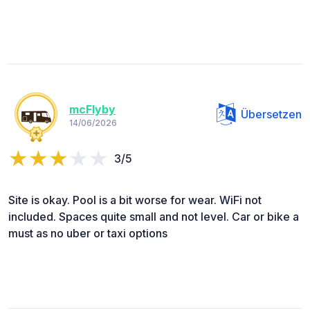
mcFlyby
Übersetzen
14/06/2026
3/5
Site is okay. Pool is a bit worse for wear. WiFi not
included. Spaces quite small and not level. Car or bike a
must as no uber or taxi options