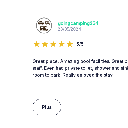
goingcamping234
23/05/2024
5/5
Great place. Amazing pool facilities. Great p
staff. Even had private toilet, shower and sink
room to park. Really enjoyed the stay.
Plus