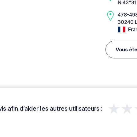
N 43°31
478-498
30240 L
Fra
Vous ête
★★
s afin d’aider les autres utilisateurs :