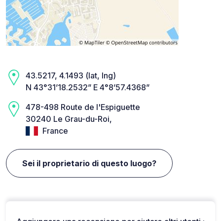
43.5217, 4.1493 (lat, lng)
N 43°31’18.2532” E 4°8’57.4368”
478-498 Route de l'Espiguette
30240 Le Grau-du-Roi,
France
Sei il proprietario di questo luogo?