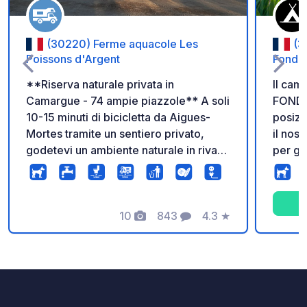
(30220) Ferme aquacole Les
(3
Poissons d'Argent
Fonde
**Riserva naturale privata in
Il cam
Camargue - 74 ampie piazzole** A soli
FONDE
10-15 minuti di bicicletta da Aigues-
posizi
Mortes tramite un sentiero privato,
il nos
godetevi un ambiente naturale in riva
per gli
agli stagni, lontano da parcheggi in
escursioni
cemento e piazzole anguste. -
dall'in
Comode piazzole di 12 m x 5,5 m,
trover
ideali anche per veicoli di grandi
10
843
4.3
★
magnif
Foto
Commenti
Valutazione
dimensioni, in un ambiente aperto e
Montpe
tranquillo. Ristorante in loco con vista
minuti di auto
sulla Torre di Costanza, piatti da
Panett
asporto disponibili stagionalmente e
scelta
ostriche vendute direttamente dal
chocolat. Snack bar / Bar