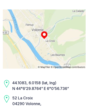
44.1083, 6.0158 (lat, lng)
N 44°6’29.8764” E 6°0’56.736”
52 La Croix
04290 Volonne,