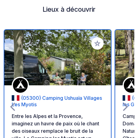
Lieux à découvrir
Ajouter à vos favori
(05300) Camping Ushuaïa Villages
(0
Les Myotis
les G
Entre les Alpes et la Provence,
Campin
imaginez un havre de paix où le chant
Domain
des oiseaux remplace le bruit de la
Natura 20