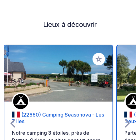
Lieux à découvrir
Ajouter à vos favori
(22660) Camping Seasonova - Les
(2
7 Iles
Deux 
Notre camping 3 étoiles, près de
Partez