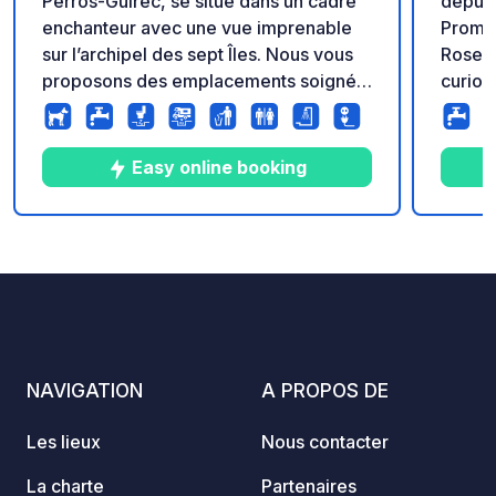
Perros-Guirec, se situe dans un cadre
depuis
enchanteur avec une vue imprenable
Promen
sur l’archipel des sept Îles. Nous vous
Rose e
proposons des emplacements soignés
curiosi
avec vue sur mer et accès direct à la
baie s
plage. Le port de Trélévern est le point
Profit
de départ idéal pour découvrir la
en bor
Easy online booking
réserve ornithologique des Côtes-
d’armor. Les amateurs de paysages
enchanteurs et de panoramas marins
5
103
3.8
★
Photos
Commentaires
Note
seront charmés.
NAVIGATION
A PROPOS DE
Les lieux
Nous contacter
La charte
Partenaires