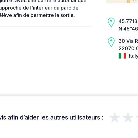
égion et avec une barrière automatique
 approche de l'intérieur du parc de
'élève afin de permettre la sortie.
45.7713,
N 45°46
30 Via 
22070 G
Ital
★★
s afin d’aider les autres utilisateurs :