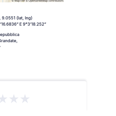
 9.0551 (lat, lng)
’16.6836” E 9°3’18.252”
Repubblica
randate,
y
★★★