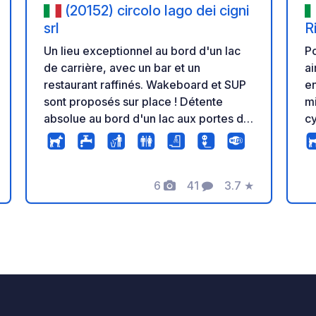
(20152) circolo lago dei cigni
srl
R
Un lieu exceptionnel au bord d'un lac
Po
de carrière, avec un bar et un
ai
restaurant raffinés. Wakeboard et SUP
en
sont proposés sur place ! Détente
mi
absolue au bord d'un lac aux portes de
cy
Milan. Un endroit vraiment unique !
Tes
de
un
6
41
3.7
★
un
Photos
Commentaires
Note
le
em
de 6 km
M
D
RÉ
co