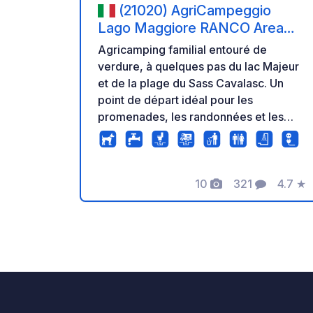
(21020) AgriCampeggio
Lago Maggiore RANCO Area
sosta Sass Cavalasc
Agricamping familial entouré de
verdure, à quelques pas du lac Majeur
et de la plage du Sass Cavalasc. Un
point de départ idéal pour les
promenades, les randonnées et les
itinéraires à vélo entre lac et collines.
Géré par des camping-caristes, il
propose 40 emplacements sur un
terrain bien drainé, avec la possibilité
10
321
4.7
★
Photos
Commentaires
Note
de déployer l’auvent et d’utiliser un
barbecue. Le tarif tout compris inclut
l’emplacement pour tout l’équipage,
l’électricité 6 A, les sanitaires avec
douches chaudes, le Wi-Fi, le
ravitaillement en eau et la vidange des
eaux usées. Les animaux sont les