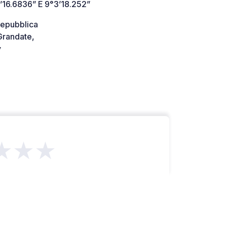
’16.6836” E 9°3’18.252”
Repubblica
randate,
y
★★★