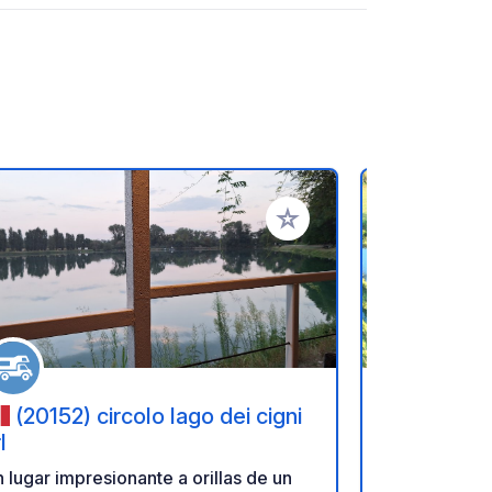
ritos
Añadir a tus favoritos
(20152) circolo lago dei cigni
(20080
l
Riazzolo
 lugar impresionante a orillas de un
Para los ama