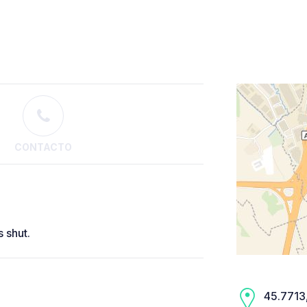
CONTACTO
s shut.
45.7713,