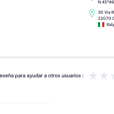
N 45°46
30 Via 
22070 G
Ital
★★
eseña para ayudar a otros usuarios :