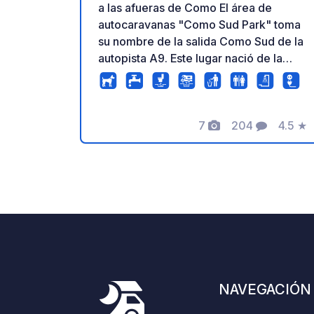
a las afueras de Como El área de
autocaravanas "Como Sud Park" toma
su nombre de la salida Como Sud de la
autopista A9. Este lugar nació de la
visión y la pasión de dos grandes
amigos, Armando y su esposa Giusy,
quienes transformaron un simple
7
204
4.5
★
terreno en un acogedor oasis dedicado
Fotos
Comentarios
Calific
a los viajeros que se dirigen a Como y
al lago de Como. La intuición que
permitió a la nueva administración
continuar con esta idea les ha
permitido optimizar y mejorar los
servicios ofrecidos. Gracias a su
ubicación estratégica, la zona es la
parada ideal para quienes buscan un
entorno seguro, cómodo y
NAVEGACIÓN
meticulosamente cuidado. Aquí, cada
huésped es recibido con atención,