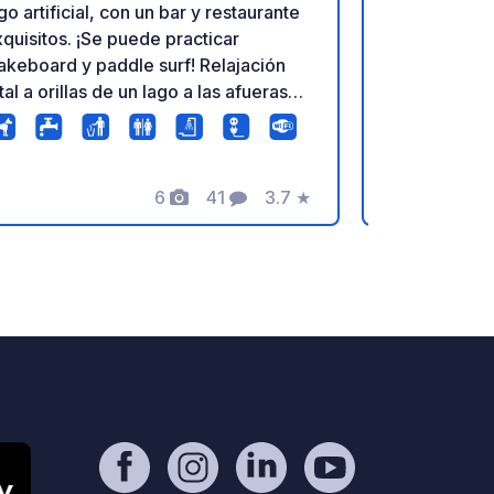
go artificial, con un bar y restaurante
área de des
quisitos. ¡Se puede practicar
vegetación,
keboard y paddle surf! Relajación
la estación 
tal a orillas de un lago a las afueras
de los carri
 Milán. ¡Un lugar verdaderamente
Naviglio Gra
ico!
y Pavía. Desde el área de descanso,
podrá visitar
6
41
3.7
★
centenarios
Fotos
Comentarios
Calificación
álamos de la
senderos qu
¡ATENCIÓN!
ATENCIÓN,
SOLO ES A
POR CORREO
pueblo cuen
restaurantes
cierran los 
información
SE PROPOR