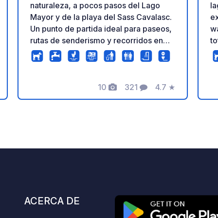
naturaleza, a pocos pasos del Lago
la
Mayor y de la playa del Sass Cavalasc.
ex
Un punto de partida ideal para paseos,
wa
rutas de senderismo y recorridos en
to
bicicleta entre el lago y las colinas.
de
Gestionado por viajeros de
ún
autocaravana, ofrece 40 parcelas
sobre terreno bien drenado, con
10
321
4.7
★
ación
Fotos
Comentarios
Calificación
espacio para abrir el toldo y utilizar una
barbacoa. La tarifa todo incluido
comprende la parcela para toda la
tripulación, electricidad de 6 A, baños
con duchas de agua caliente, Wi-Fi,
carga de agua y vaciado de aguas
residuales. Se admiten mascotas sin
suplemento. Llegadas y salidas
flexibles, sin horarios estrictos de
ACERCA DE
check-in y check-out. Posibilidad de
reservar por WhatsApp. Bar, bistró y