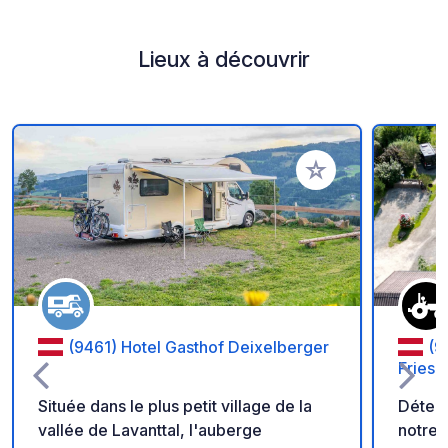
Lieux à découvrir
Ajouter à vos favori
(9461) Hotel Gasthof Deixelberger
(9
Friesa
Située dans le plus petit village de la
Détend
vallée de Lavanttal, l'auberge
notre 