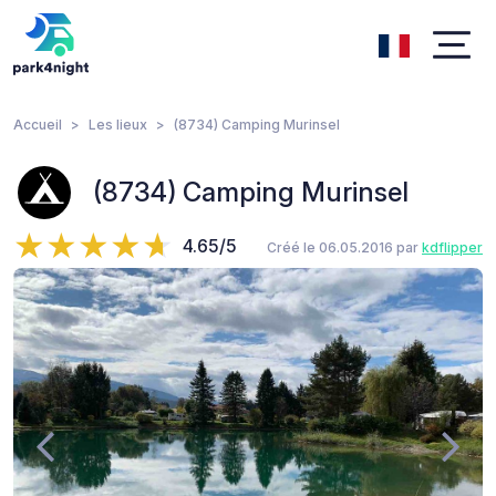
Accueil
Les lieux
(8734) Camping Murinsel
(8734) Camping Murinsel
4.65/5
Créé le 06.05.2016 par
kdflipper