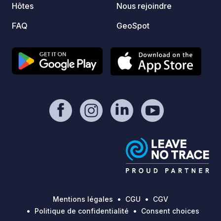
Hôtes
Nous rejoindre
balanç
poules
FAQ
GeoSpot
étang 
pause raf
boutiq
des sp
prépar
la ferme 
optionnels : • Goût
personne
avec s
remous
Nous s
pour t
cosmopolit
Erich 
personnellem
Mentions légales
CGU
CGV
An avec nous !
Politique de confidentialité
Consent choices
nuits 