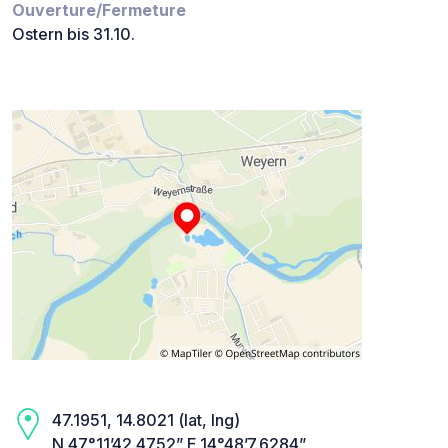
Ouverture/Fermeture
Ostern bis 31.10.
47.1951, 14.8021 (lat, lng)
N 47°11’42.4752” E 14°48’7.6284”