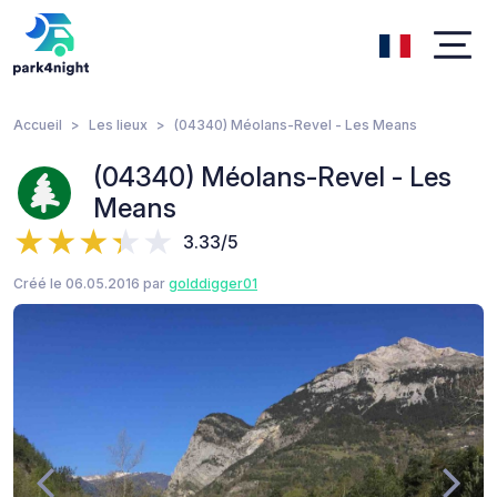
Accueil
Les lieux
(04340) Méolans-Revel - Les Means
(04340) Méolans-Revel - Les
Means
3.33/5
Créé le 06.05.2016 par
golddigger01