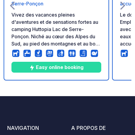
Serre-Ponçon
accuei
Vivez des vacances pleines
Le domain
d'aventures et de sensations fortes au
Empla
camping Huttopia Lac de Serre-
avec s
Ponçon. Niché au cœur des Alpes du
eaux g
Sud, au pied des montagnes et au bord
accuei
du plus grand lac artificiel d'Europe, le
et bar
Camping Huttopia du Lac de Serre-
stabil
Ponçon s'étend sur 19 hectares dans
BUFFE
Easy online booking
cet écrin de nature au bord de l'eau.
En sai
Entre ses plages de sable fin et ses
buffet
criques sauvages, nous vous
produi
9
55
4.1
★
Photos
Commentaires
Note
accueillons dans ce lieu d'exception,
emport
sur de merveilleux campings avec
piscine
terrasses, offrant une vue imprenable
pour tous.
NAVIGATION
A PROPOS DE