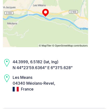
44.3999, 6.5182 (lat, lng)
N 44°23’59.6364” E 6°31’5.628”
Les Means
04340 Méolans-Revel,
France