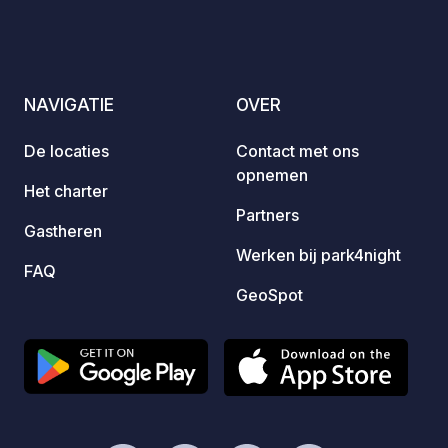
campings met terrassen, met
wine, 
adembenemende uitzichten voor
rafting.
iedereen.
NAVIGATIE
OVER
De locaties
Contact met ons
opnemen
Het charter
Partners
Gastheren
Werken bij park4night
FAQ
GeoSpot