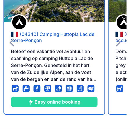
(04340) Camping Huttopia Lac de
(0
Serre-Ponçon
accuei
Beleef een vakantie vol avontuur en
Domain
spanning op camping Huttopia Lac de
Pitche
Serre-Ponçon. Genesteld in het hart
grey w
van de Zuidelijke Alpen, aan de voet
electr
van de bergen en aan de rand van het
(onlin
grootste kunstmatige meer van Europa,
stabil
strekt Camping Huttopia du Lac de
140m²
Serre-Ponçon zich uit over 19 hectare
BUFFET
Easy online booking
in deze natuurlijke omgeving aan het
restau
water. Tussen de fijne zandstranden en
buffet
de wilde baaien heten wij u welkom op
takeaw
9
55
4.1
★
Foto's
Commentaren
Beoordeling
deze uitzonderlijke plek, op prachtige
tourto