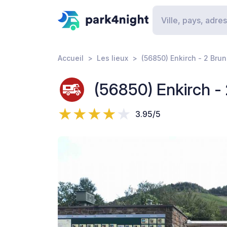
Accueil
Les lieux
(56850) Enkirch - 2 Bru
(56850) Enkirch -
3.95/5