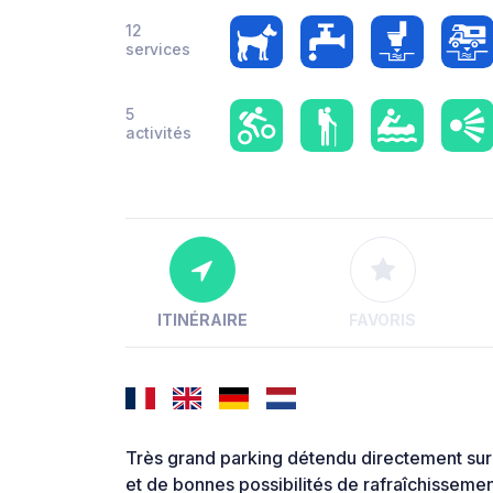
12
services
5
activités
ITINÉRAIRE
FAVORIS
Très grand parking détendu directement sur
et de bonnes possibilités de rafraîchissemen