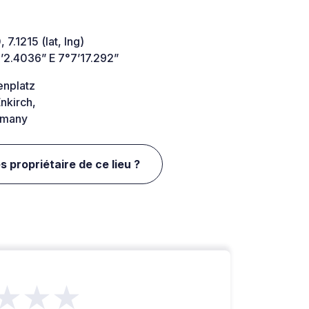
 7.1215 (lat, lng)
’2.4036” E 7°7’17.292”
enplatz
nkirch,
many
s propriétaire de ce lieu ?
★★★