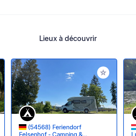
Lieux à découvrir
r à vos favoris
Ajouter à vos fav
(54568) Feriendorf
Felsenhof - Camping &
L