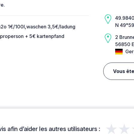
re.
49.9840,
N 49°59
2o 1€/100l,waschen 3,5€/ladung
x properson + 5€ kartenpfand
2 Brunn
56850 E
Ger
Vous ête
★★
s afin d’aider les autres utilisateurs :