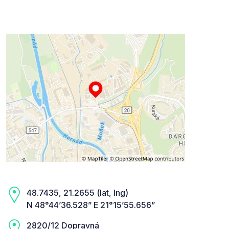
48.7435, 21.2655 (lat, lng)
N 48°44’36.528” E 21°15’55.656”
2820/12 Dopravná