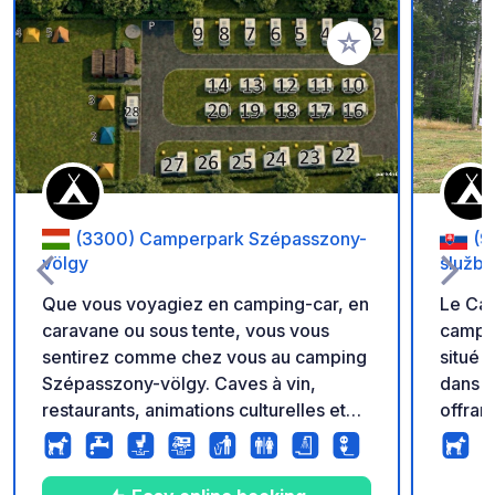
Ajouter à vos favori
(3300) Camperpark Szépasszony-
(9
völgy
služby
Que vous voyagiez en camping-car, en
Le Cam
caravane ou sous tente, vous vous
campin
sentirez comme chez vous au camping
situé 
Szépasszony-völgy. Caves à vin,
dans l
restaurants, animations culturelles et
offran
fraîcheur vous y attendent, à seulement
et de vélo. Il est ou
15 minutes à pied du centre-ville
pendan
d'Eger et à 1 minute des caves à vin
septembre. Elle prop