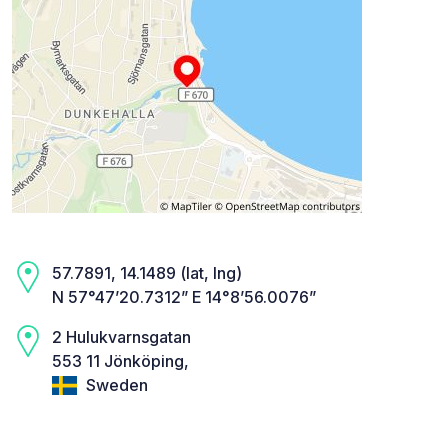
57.7891, 14.1489 (lat, lng)
N 57°47’20.7312” E 14°8’56.0076”
2 Hulukvarnsgatan
553 11 Jönköping,
Sweden