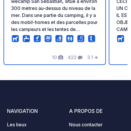
wecamp San Sebastian, situé à environ
CECI 
300 mètres au-dessus du niveau de la
UN CA
mer. Dans une partie du camping, il y a
IL ES
des mobil-homes et des parcelles pour
OBJET
les campeurs et les tentes de
CAMP
glamping. Les emplacements ont une
MESUR
superficie de 60 m2 et conviennent à
MÈTRES
tous les types de caravanes et de
mètres
camping-cars. Les emplacements Plus
10
422
3.1
★
et les
Photos
Commentaires
Note
et Premium comprennent l'électricité.
avant 
emplacement. R
pour plus 
pour c
survei
vidéos
sécuri
NAVIGATION
A PROPOS DE
empla
chacun
Les lieux
Nous contacter
équipé