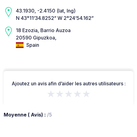
43.1930, -2.4150 (lat, lng)
N 43°11’34.8252” W 2°24’54.162”
18 Ezozia, Barrio Auzoa
20590 Gipuzkoa,
Spain
Ajoutez un avis afin d’aider les autres utilisateurs :
★★★★★
Moyenne ( Avis) :
/5